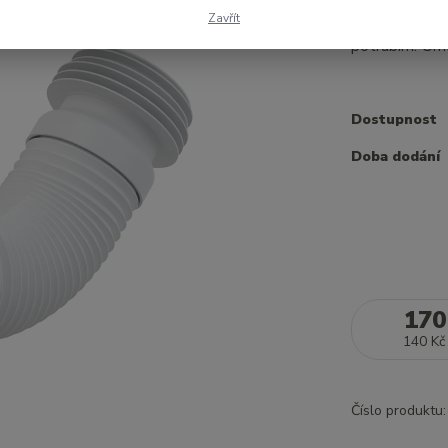
190 Kč
Zavřít
Flexibilní na
potrubím. Um
Dostupnost
Doba dodání
170
140 Kč
Číslo produktu: