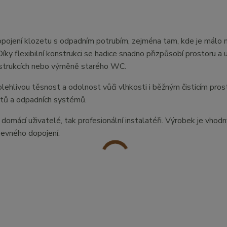
opojení klozetu s odpadním potrubím, zejména tam, kde je málo 
y flexibilní konstrukci se hadice snadno přizpůsobí prostoru a
nstrukcích nebo výměně starého WC.
polehlivou těsnost a odolnost vůči vlhkosti i běžným čisticím pro
zetů a odpadních systémů.
k domácí uživatelé, tak profesionální instalatéři. Výrobek je vhod
pevného dopojení.