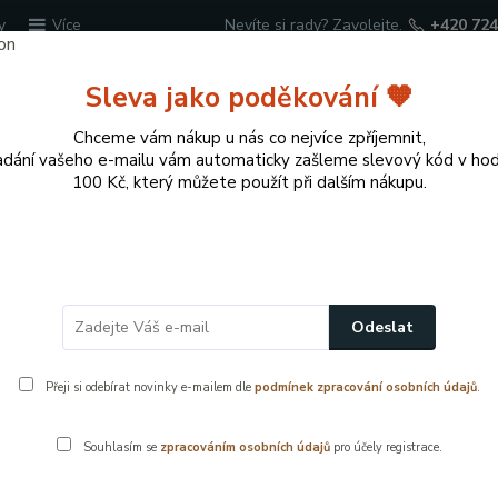
y
Nevíte si rady? Zavolejte.
+420 724
Více
Sleva jako poděkování 🧡
Hledat
Chceme vám nákup u nás co nejvíce zpříjemnit,
adání vašeho e-mailu vám automaticky zašleme slevový kód v ho
100 Kč, který můžete použít při dalším nákupu.
cí potřeby
Přírodní dekorace pro domov a zahr
echnické příslušenství k WC
Flexi napojení k WC, Alca, A970 – u
Odeslat
 univerzální odpadní manžeta pro kloze
Přeji si odebírat novinky e-mailem dle
podmínek zpracování osobních údajů
.
Souhlasím se
zpracováním osobních údajů
pro účely registrace.
Alca
- 11 %