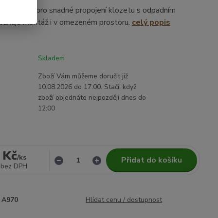
pojení k WC pro snadné propojení klozetu s odpadním
ožňuje montáž i v omezeném prostoru.
celý popis
Skladem
Zboží Vám můžeme doručit již
10.08.2026 do 17:00. Stačí, když
zboží objednáte nejpozději dnes do
12:00
 Kč
/
ks
Přidat do košíku
bez DPH
A970
Hlídat cenu / dostupnost