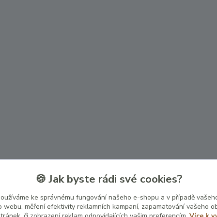
🍪 Jak byste rádi své cookies?
používáme ke správnému fungování našeho e-shopu a v případě vašeho
k o webu, měření efektivity reklamních kampaní, zapamatování vašeho o
stránek, či zobrazení reklam odpovídajících vašim preferencím.
Více k v