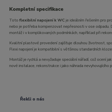
Kompletní specifikace
Toto
flexibilní napojení k WC
je ideálním řešením pro pr
nebo je potřeba kompenzovat nepřesnosti v ose odpadu. Dík
montáž i v komplikovaných podmínkách, například při reko
Kvalitní plastové provedení zajišťuje dlouhou životnost, s
Flexi napojení je kompatibilní s většinou standardních klo
Montáž je rychlá a nevyžaduje speciální nářadí, což ocení ja
nové instalace, rekonstrukce i jako náhrada nevyhovujícího 
Řekli o nás