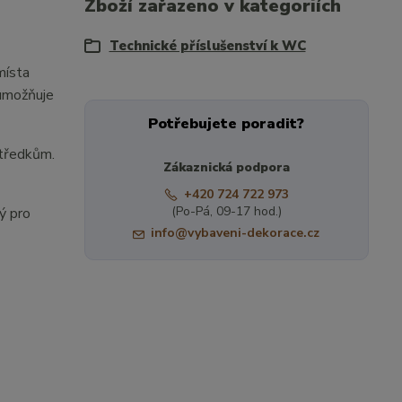
Zboží zařazeno v kategoriích
Technické příslušenství k WC
místa
 umožňuje
Potřebujete poradit?
středkům.
Zákaznická podpora
+420 724 722 973
(Po-Pá, 09-17 hod.)
ný pro
info@vybaveni-dekorace.cz