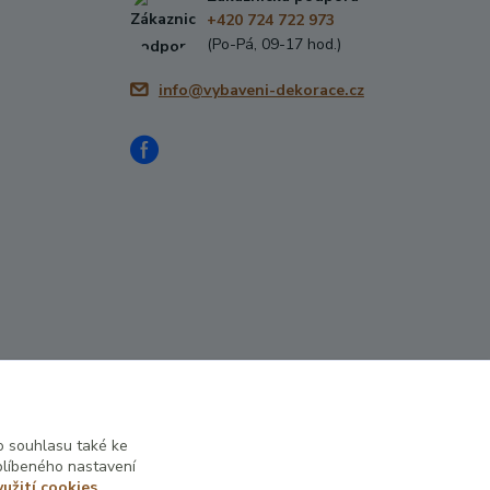
+420 724 722 973
(Po-Pá, 09-17 hod.)
info@vybaveni-dekorace.cz
 souhlasu také ke
Vytvořeno na
Eshop-rychle.cz
blíbeného nastavení
yužití cookies