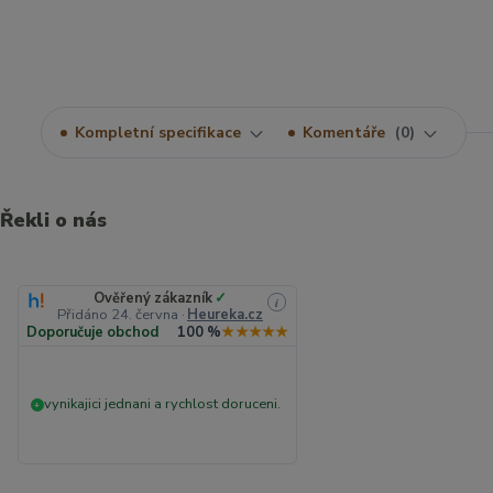
Kompletní specifikace
Komentáře
0
Řekli o nás
Ověřený zákazník
✓
i
Přidáno 24. června
·
Heureka.cz
Doporučuje obchod
100 %
★★★★★
vynikajici jednani a rychlost doruceni.
+