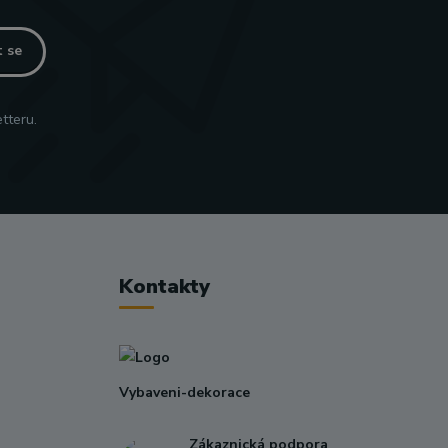
t se
tteru.
Kontakty
Vybaveni-dekorace
Zákaznická podpora