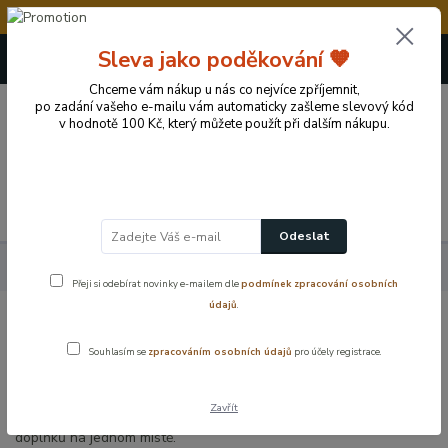
💥Vážení zákazníci, v době od 8.8. - 15.8.2026 
+420 724 722 973
Sleva jako poděkování 🧡
(Po-Pá, 09-17 hod.)
Chceme vám nákup u nás co nejvíce zpříjemnit,
po zadání vašeho e-mailu vám automaticky zašleme slevový kód
0
v hodnotě 100 Kč, který můžete použít při dalším nákupu.
0 Kč
Menu
Odeslat
Koupelnové vybavení a doplňky
Přeji si odebírat novinky e-mailem dle
podmínek zpracování osobních
údajů
.
Koupelnové vybavení a doplňky
Souhlasím se
zpracováním osobních údajů
pro účely registrace.
Stylové a praktické koupelnové doplňky, které doladí každou
Zavřít
koupelnu. Dávkovače mýdla, kelímky, WC štětky i celé sady
doplňků na jednom místě.