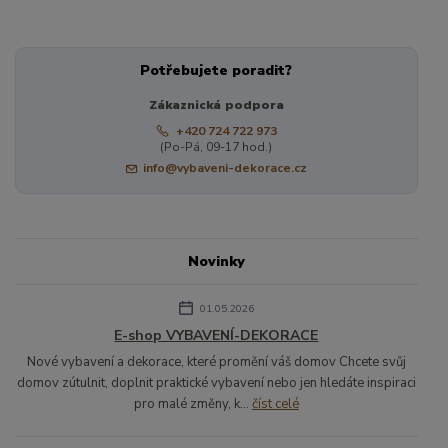
Potřebujete poradit?
Zákaznická podpora
+420 724 722 973
(Po-Pá, 09-17 hod.)
info@vybaveni-dekorace.cz
Novinky
01.05.2026
E-shop VYBAVENÍ-DEKORACE
Nové vybavení a dekorace, které promění váš domov Chcete svůj
domov zútulnit, doplnit praktické vybavení nebo jen hledáte inspiraci
pro malé změny, k...
číst celé