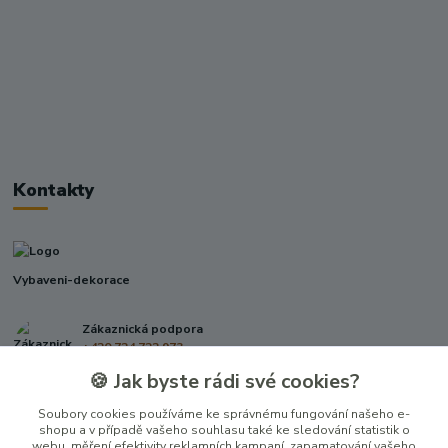
Kontakty
Vybaveni-dekorace
Zákaznická podpora
+420 724 722 973
(Po-Pá, 09-17 hod.)
🍪 Jak byste rádi své cookies?
info@vybaveni-dekorace.cz
Soubory cookies používáme ke správnému fungování našeho e-
shopu a v případě vašeho souhlasu také ke sledování statistik o
webu, měření efektivity reklamních kampaní, zapamatování vašeho