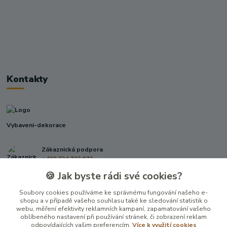
Kontakty
Vybaveni-dekorace
Zákaznická podpora
+420 724 722 973
(Po-Pá, 09-17 hod.)
🍪 Jak byste rádi své cookies?
info@vybaveni-dekorace.cz
Soubory cookies používáme ke správnému fungování našeho e-
shopu a v případě vašeho souhlasu také ke sledování statistik o
webu, měření efektivity reklamních kampaní, zapamatování vašeho
oblíbeného nastavení při používání stránek, či zobrazení reklam
odpovídajících vašim preferencím.
Více k využití cookies