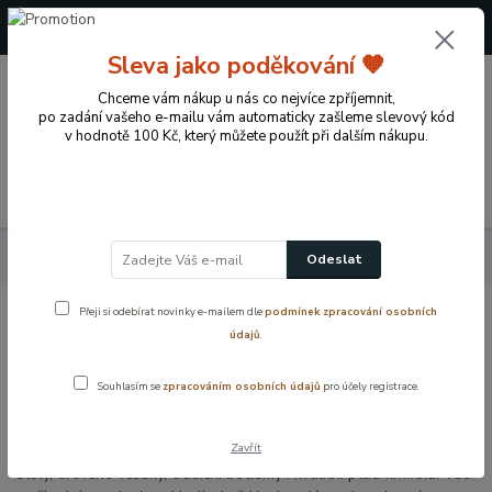
+420 724 722 973
(Po-Pá, 09-17 hod.)
Sleva jako poděkování 🧡
0
Chceme vám nákup u nás co nejvíce zpříjemnit,
0 Kč
po zadání vašeho e-mailu vám automaticky zašleme slevový kód
v hodnotě 100 Kč, který můžete použít při dalším nákupu.
Menu
Přírodní dekorace pro domov a zahradu
Odeslat
Přeji si odebírat novinky e-mailem dle
podmínek zpracování osobních
Přírodní dekorace pro váš domov a
údajů
.
zahradu
Souhlasím se
zpracováním osobních údajů
pro účely registrace.
Objevte přírodní dekorace, které zútulní váš domov i zahradu.
Zavřít
Najdete u nás ručně vyráběné věnce na dveře, adventní věnce a
štoly, dřevěné věšáky, tradiční betlémy i kvalitní ptačí krmítka. Vše