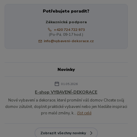
Potřebujete poradit?
Zákaznická podpora
+420 724 722 973
(Po-Pá, 09-17 hod.)
info@vybaveni-dekorace.cz
Novinky
01.05.2026
E-shop VYBAVENÍ-DEKORACE
Nové vybavení a dekorace, které promění váš domov Chcete svůj
domov zútulnit, doplnit praktické vybavení nebo jen hledáte inspiraci
pro malé změny, k...
číst celé
Zobrazit všechny novinky