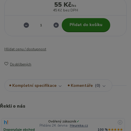
55 Kč
/
ks
45 Kč
bez DPH
Přidat do košíku
Hlídat cenu / dostupnost
Do oblíbených
Kompletní specifikace
Komentáře
0
Řekli o nás
Ověřený zákazník
✓
i
Přidáno 24. června
·
Heureka.cz
Doporučuje obchod
100 %
★★★★★