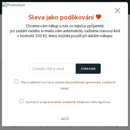
+420 724 722 973
(Po-Pá, 09-17 hod.)
Sleva jako poděkování 🧡
0
Chceme vám nákup u nás co nejvíce zpříjemnit,
0 Kč
po zadání vašeho e-mailu vám automaticky zašleme slevový kód
v hodnotě 100 Kč, který můžete použít při dalším nákupu.
Menu
Domácí potřeby
Háčky a příchytky
Háček Twenty – pevné
Odeslat
zavěšení bez vrtání, velký, 20 kg
Přeji si odebírat novinky e-mailem dle
podmínek zpracování osobních
údajů
.
Háček Twenty – pevné zavěšení bez
vrtání, velký, 20 kg
Souhlasím se
zpracováním osobních údajů
pro účely registrace.
Zavřít