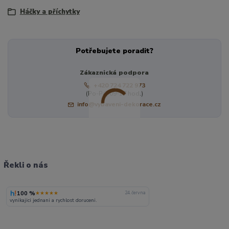
Háčky a příchytky
Potřebujete poradit?
Zákaznická podpora
+420 724 722 973
(Po-Pá, 09-17 hod.)
info@vybaveni-dekorace.cz
Řekli o nás
100 %
★★★★★
24. června
vynikajici jednani a rychlost doruceni.