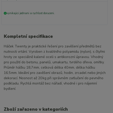
vynikajici jednani a rychlost doruceni.
+
Kompletní specifikace
Háček Twenty je praktické řešení pro zavěšení předmětů bez
nutnosti vrtání. Vyroben z kvalitního polyamidu (nylon), s čtyřmi
hroty ze speciálně kalené oceli s antikorozní úpravou. Vhodný
pro použití do betonu, panelů, umakartu, tvrdého dřeva, omítky.
Průměr háčku 18,7 mm, celková délka 40 mm, délka háčku
16,5 mm. Ideální pro zavěšení obrazů, hodin, zrcadel nebo jiných
dekorací. Nosnost až 20 kg při správném zatlučení do pevného
podkladu. Rychlá montáž bez nářadí, vhodné i pro nájemní
bydlení.
Zboží zařazeno v kategoriích