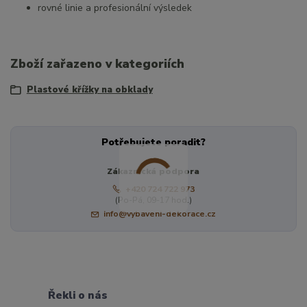
rovné linie a profesionální výsledek
Zboží zařazeno v kategoriích
Plastové křížky na obklady
Potřebujete poradit?
Zákaznická podpora
+420 724 722 973
(Po-Pá, 09-17 hod.)
info@vybaveni-dekorace.cz
Řekli o nás