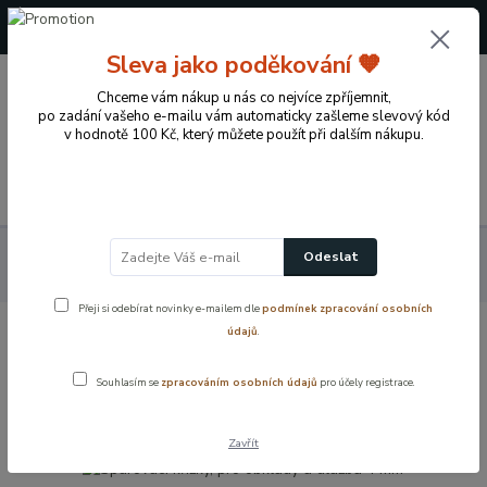
+420 724 722 973
(Po-Pá, 09-17 hod.)
Sleva jako poděkování 🧡
0
Chceme vám nákup u nás co nejvíce zpříjemnit,
0 Kč
po zadání vašeho e-mailu vám automaticky zašleme slevový kód
v hodnotě 100 Kč, který můžete použít při dalším nákupu.
Menu
Koupelnové vybavení a doplňky
Obkladové lišty
Plastové
Odeslat
křížky na obklady
Spárovací křížky, pro obklady a dlažbu 4 mm
Přeji si odebírat novinky e-mailem dle
podmínek zpracování osobních
údajů
.
Spárovací křížky, pro obklady a dlažbu
4 mm
Souhlasím se
zpracováním osobních údajů
pro účely registrace.
Zavřít