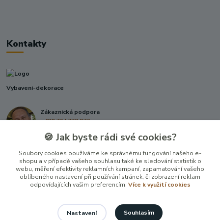
Kontakty
Vybaveni-dekorace
Zákaznická podpora
+420 724 722 973
(Po-Pá, 09-17 hod.)
🍪 Jak byste rádi své cookies?
info@vybaveni-dekorace.cz
Soubory cookies používáme ke správnému fungování našeho e-
shopu a v případě vašeho souhlasu také ke sledování statistik o
webu, měření efektivity reklamních kampaní, zapamatování vašeho
oblíbeného nastavení při používání stránek, či zobrazení reklam
odpovídajících vašim preferencím.
Více k využití cookies
Souhlasím
Nastavení
Vytvořeno na
Eshop-rychle.cz