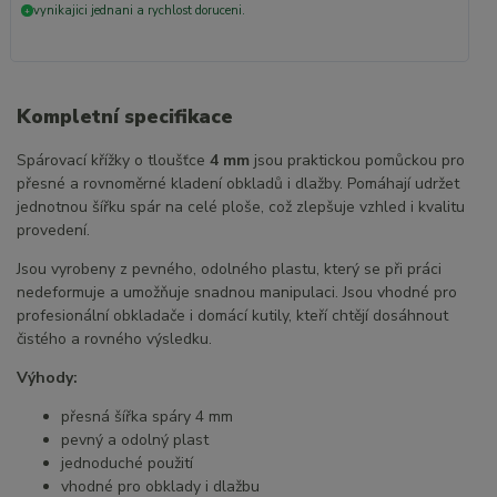
vynikajici jednani a rychlost doruceni.
+
Kompletní specifikace
Spárovací křížky o tloušťce
4 mm
jsou praktickou pomůckou pro
přesné a rovnoměrné kladení obkladů i dlažby. Pomáhají udržet
jednotnou šířku spár na celé ploše, což zlepšuje vzhled i kvalitu
provedení.
Jsou vyrobeny z pevného, odolného plastu, který se při práci
nedeformuje a umožňuje snadnou manipulaci. Jsou vhodné pro
profesionální obkladače i domácí kutily, kteří chtějí dosáhnout
čistého a rovného výsledku.
Výhody:
přesná šířka spáry 4 mm
pevný a odolný plast
jednoduché použití
vhodné pro obklady i dlažbu