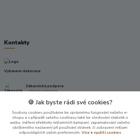
Kontakty
Vybaveni-dekorace
Zákaznická podpora
+420 724 722 973
(Po-Pá, 09-17 hod.)
🍪 Jak byste rádi své cookies?
info@vybaveni-dekorace.cz
Soubory cookies používáme ke správnému fungování našeho e-
shopu a v případě vašeho souhlasu také ke sledování statistik o
webu, měření efektivity reklamních kampaní, zapamatování vašeho
oblíbeného nastavení při používání stránek, či zobrazení reklam
odpovídajících vašim preferencím.
Více k využití cookies