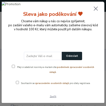
+420 724 722 973
(Po-Pá, 09-17 hod.)
Sleva jako poděkování 🧡
0
Chceme vám nákup u nás co nejvíce zpříjemnit,
0 Kč
po zadání vašeho e-mailu vám automaticky zašleme slevový kód
v hodnotě 100 Kč, který můžete použít při dalším nákupu.
Menu
Koupelnové vybavení a doplňky
Vodovodní baterie
Odeslat
Náhradní díly - vodovodní baterie
Tlakové hadičky k bateriím
Připojovací flexi hadice F3/8xF3/8 – nerezové opletení
Přeji si odebírat novinky e-mailem dle
podmínek zpracování osobních
údajů
.
Připojovací flexi hadice F3/8xF3/8 –
Souhlasím se
zpracováním osobních údajů
pro účely registrace.
nerezové opletení
Zavřít