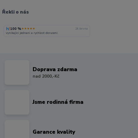
Řekli o nás
100 %
★★★★★
24. června
vynikajici jednani a rychlost doruceni.
Doprava zdarma
nad 2000,-Kč
Jsme rodinná firma
Garance kvality