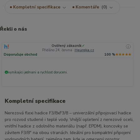
Kompletní specifikace
Komentáře
0
Řekli o nás
Ověřený zákazník
✓
i
Přidáno 24. června
·
Heureka.cz
Doporučuje obchod
100 %
★★★★★
vynikajici jednani a rychlost doruceni.
+
Kompletní specifikace
Nerezová flexi hadice F3/8xF3/8 – univerzální připojovací hadice
pro rozvod studené i teplé vody. Vnější opletení z nerezové oceli,
vnitřní hadice z odolného materiálu (např. EPDM), koncovky se
závitem F3/8" na obou stranách. Ideální pro kompaktní připojení
vodovodních baterií, zejména tam, kde je omezený prostor.