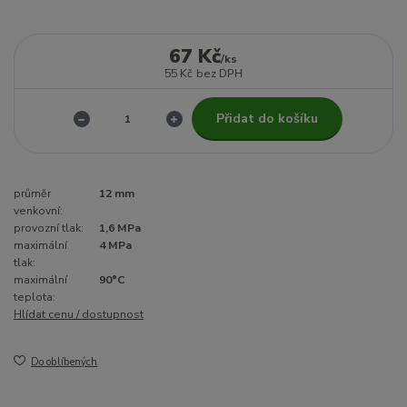
67 Kč
/
ks
55 Kč
bez DPH
Přidat do košíku
průměr
12 mm
venkovní:
provozní tlak:
1,6 MPa
maximální
4 MPa
tlak:
maximální
90°C
teplota:
Hlídat cenu / dostupnost
Do oblíbených