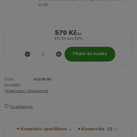
12:00
570 Kč
/
ks
471 Kč
bez DPH
Přidat do košíku
Číslo
A10 05 00
produktu:
Hlídat cenu / dostupnost
Do oblíbených
Kompletní specifikace
Komentáře
0