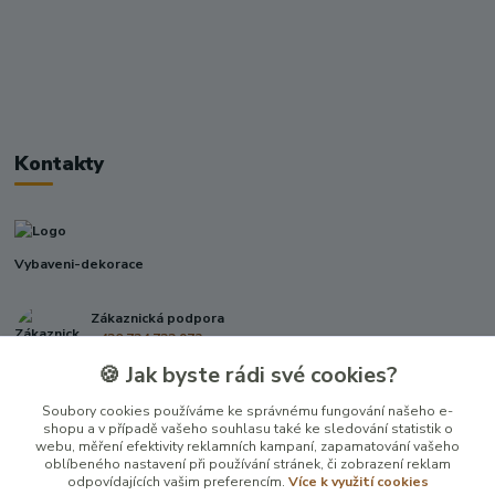
Kontakty
Vybaveni-dekorace
Zákaznická podpora
+420 724 722 973
(Po-Pá, 09-17 hod.)
🍪 Jak byste rádi své cookies?
info@vybaveni-dekorace.cz
Soubory cookies používáme ke správnému fungování našeho e-
shopu a v případě vašeho souhlasu také ke sledování statistik o
webu, měření efektivity reklamních kampaní, zapamatování vašeho
oblíbeného nastavení při používání stránek, či zobrazení reklam
odpovídajících vašim preferencím.
Více k využití cookies