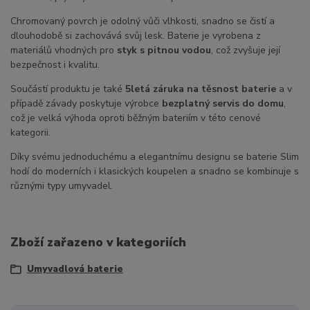
Chromovaný povrch je odolný vůči vlhkosti, snadno se čistí a
dlouhodobě si zachovává svůj lesk. Baterie je vyrobena z
materiálů vhodných pro
styk s pitnou vodou
, což zvyšuje její
bezpečnost i kvalitu.
Součástí produktu je také
5letá záruka na těsnost baterie
a v
případě závady poskytuje výrobce
bezplatný servis do domu
,
což je velká výhoda oproti běžným bateriím v této cenové
kategorii.
Díky svému jednoduchému a elegantnímu designu se baterie Slim
hodí do moderních i klasických koupelen a snadno se kombinuje s
různými typy umyvadel.
Zboží zařazeno v kategoriích
Umyvadlová baterie