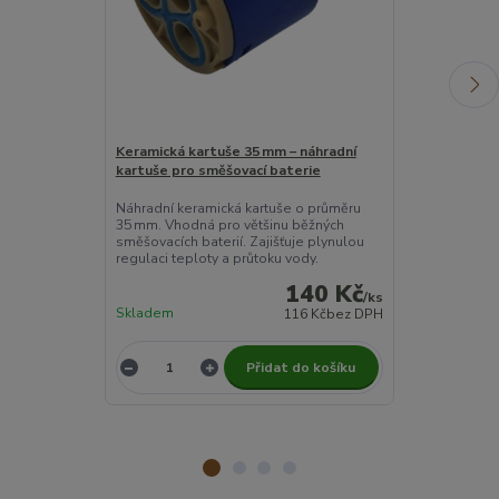
Keramická kartuše 35 mm – náhradní
Náhradní ovlá
kartuše pro směšovací baterie
vodovodní bat
Náhradní keramická kartuše o průměru
Náhradní ovlá
35 mm. Vhodná pro většinu běžných
vodovodní bate
směšovacích baterií. Zajišťuje plynulou
pohodlné ovlá
regulaci teploty a průtoku vody.
140 Kč
/
ks
Skladem
116 Kč
bez DPH
Není skladem
Přidat do košíku