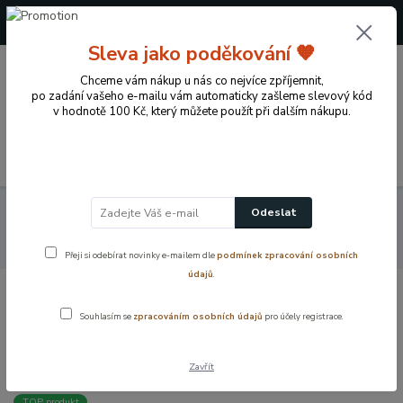
+420 724 722 973
(Po-Pá, 09-17 hod.)
Sleva jako poděkování 🧡
0
Chceme vám nákup u nás co nejvíce zpříjemnit,
0 Kč
po zadání vašeho e-mailu vám automaticky zašleme slevový kód
v hodnotě 100 Kč, který můžete použít při dalším nákupu.
Menu
Koupelnové vybavení a doplňky
Vodovodní baterie
Odeslat
Umyvadlová baterie
Umyvadlová baterie stojánková, krátká – chrom,
keramická kartuše 35 mm
Přeji si odebírat novinky e-mailem dle
podmínek zpracování osobních
údajů
.
Umyvadlová baterie stojánková,
Souhlasím se
zpracováním osobních údajů
pro účely registrace.
krátká – chrom, keramická kartuše
35 mm
Zavřít
TOP produkt