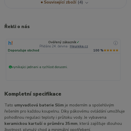
Související zboží
4
Řekli o nás
Ověřený zákazník
✓
i
Přidáno 24. června
·
Heureka.cz
Doporučuje obchod
100 %
★★★★★
vynikajici jednani a rychlost doruceni.
+
Kompletní specifikace
Tato
umyvadlová baterie Slim
je moderním a spolehlivým
řešením pro každou koupelnu. Díky pákovému ovládání umožňuje
pohodlnou regulaci teploty i průtoku vody. Je vybavena
keramickou kartuší o průměru 35 mm
, která zajišťuje dlouhou
životnost, plynulý chod a minimální opotřebení.